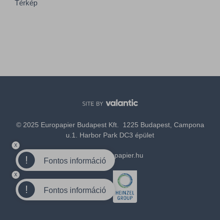
Térkép
© 2025 Europapier Budapest Kft. 1225 Budapest, Campona
u.1. Harbor Park DC3 épület
x
office@europapier.hu
!
Fontos információ
x
Tagja a
!
Fontos információ