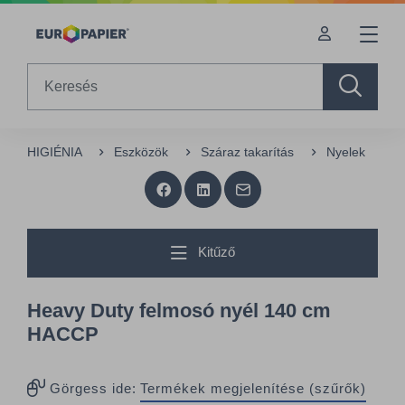
Table Of Content
sr.skip-to.main-content
sr.skip-to.table-of-contents
sr.skip-to.main-navigation
Search
HIGIÉNIA
Eszközök
Száraz takarítás
Nyelek
H
Kitűző
Heavy Duty felmosó nyél 140 cm
HACCP
Görgess ide:
Termékek megjelenítése (szűrők)