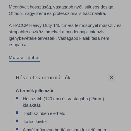
Megnövelt hosszúság, vastagabb nyél, stílusos design.
Otthoni, nagyüzemi és professzionális használatra.
A HACCP Heavy Duty 140 cm-es felmosónyél masszív és
strapabíró eszköz, amelyet a mindennapi, intenzív
igénybevételre terveztek. Vastagabb kialakítása nem
csupán a ...
Mutass többet
Részletes információk
A termék jellemzői
Hosszabb (140 cm) és vastagabb (25mm)
kialakítás
Több színben elérhető
Tartós kivitel
A nyél műanyag borítása sima felületű, nem