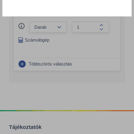
Csomagolás
1 KTN = 12 db
Összeg csökkentése
Összeg növelés
Számológép
Többszörös választás
Tájékoztatók