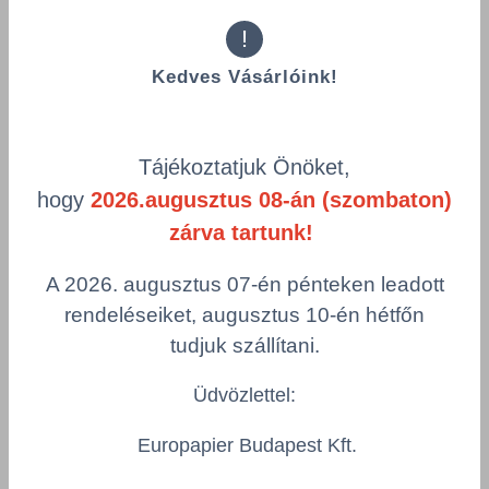
!
Kedves Vásárlóink!
Összes termék (a rendezéshez - SZŰRÉS - kattints a lenti
kategóriákra)
Termékek oldalanként
Tájékoztatjuk Önöket,
product-
Visszaállítás
hogy
2026.augusztus 08-án (szombaton)
grid.filter.title.mobile
zárva tartunk!
Cikkszám
Hosszúság
A 2026. augusztus 07-én pénteken leadott
Szín
Csomagolás
rendeléseiket, augusztus 10-én hétfőn
tudjuk szállítani.
Heavy Duty felmosó nyél 140 cm HACCP
Üdvözlettel:
BONUS/B171/PC
Europapier Budapest Kft.
Hosszúság
Szín
1.400 mm
vegyes színek