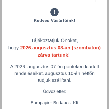
Többszörös választás
!
Kedves Vásárlóink!
Az Önt érdeklő
Tájékoztatjuk Önöket,
hogy
2026.augusztus 08-án (szombaton)
termékek
zárva tartunk!
A 2026. augusztus 07-én pénteken leadott
rendeléseiket, augusztus 10-én hétfőn
tudjuk szállítani.
Üdvözlettel:
Europapier Budapest Kft.