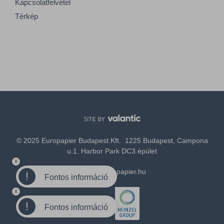
Kapcsolatfelvétel
Térkép
© 2025 Europapier Budapest Kft. 1225 Budapest, Campona
u.1. Harbor Park DC3 épület
x
office@europapier.hu
!
Fontos információ
x
Tagja a
!
Fontos információ