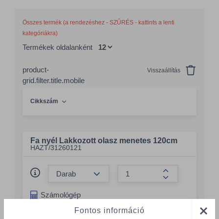
Összes termék (a rendezéshez - SZŰRÉS - kattints a lenti
kategóriákra)
Termékek oldalanként
product-
Visszaállítás
grid.filter.title.mobile
Cikkszám
Fa nyél Lakkozott olasz menetes 120cm
HAZT/31260121
Összeg csökkentése
Összeg növelés
Számológép
Fontos információ