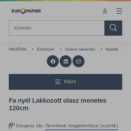
Table Of Content
Az Önt érdeklő termékek
sr.skip-to.main-content
sr.skip-to.table-of-contents
sr.skip-to.main-navigation
Search
HIGIÉNIA
Eszközök
Száraz takarítás
Nyelek
F
Kitűző
Fa nyél Lakkozott olasz menetes
120cm
Görgess ide:
Termékek megjelenítése (szűrők)