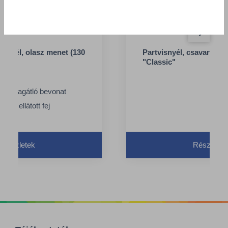
 nyél, olasz menet (130
Partvisnyél, csavarós,
"Classic"
szú
ozsdagátló bevonat
val ellátott fej
Részletek
Részletek