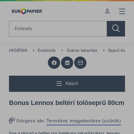
Table Of Content
Az Önt érdeklő termékek
sr.skip-to.main-content
sr.skip-to.table-of-contents
sr.skip-to.main-navigation
Search
HIGIÉNIA
Eszközök
Száraz takarítás
Seprű és lapá
Kitűző
Bonus Lennox beltéri tolóseprű 80cm
Görgess ide:
Termékek megjelenítése (szűrők)
Íme a társad a beltéri por hatékony takarításához, legyen