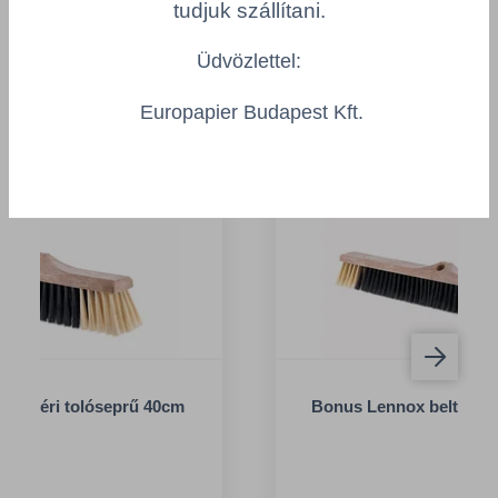
tudjuk szállítani.
termékek
Üdvözlettel:
Europapier Budapest Kft.
 beltéri tolóseprű 40cm
Bonus Lennox beltéri t