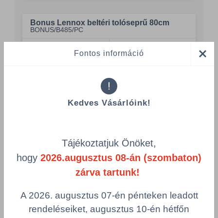
Bonus Lennox beltéri tolóseprű 80cm
BONUS/B485/PC
Szélesség
Csomagolás
Fontos információ
800 mm
1 db
Összeg csökkentése
!
Összeg növelés
Kedves Vásárlóink!
Számológép
Tájékoztatjuk Önöket,
Többszörös választás
hogy
2026.augusztus 08-án (szombaton)
zárva tartunk!
A 2026. augusztus 07-én pénteken leadott
Az Önt érdeklő
rendeléseiket, augusztus 10-én hétfőn