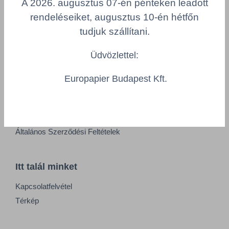
A 2026. augusztus 07-én pénteken leadott
Adatkezelési tájékoztató
rendeléseiket, augusztus 10-én hétfőn
Alapvető munkaügyi szabályok
tudjuk szállítani.
Visszaélés-bejelentés
Minőségpolitika
Üdvözlettel:
Europapier Budapest Kft.
Információk
Impresszum
Felhasználási feltételek
Általános Szerződési Feltételek
Itt talál minket
Kapcsolatfelvétel
Térkép