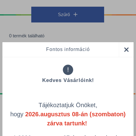
Szűrő
0 termék található
Termékek oldalanként
Fontos információ
Rendezés
!
Kedves Vásárlóink!
Tájékoztatjuk Önöket,
Tájékoztatók
hogy
2026.augusztus 08-án (szombaton)
Adatvédelmi nyilatkozat
zárva tartunk!
GDPR tájékoztató