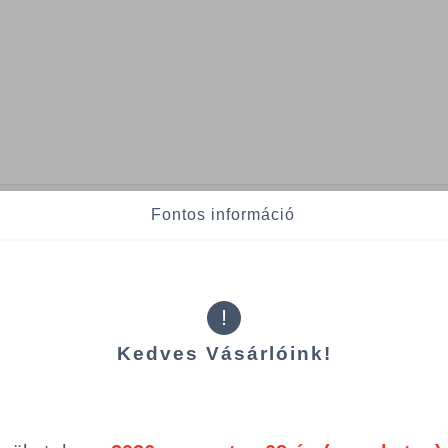
Fontos információ
Termékek oldal
mék (a rendezéshez - SZŰRÉS - kattints
egóriákra)
ép
Cikkszám
!
Kedves Vásárlóink!
HAZT/31250048/PAK