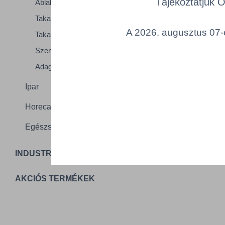
Tájékoztatjuk 
Ablaktisztító eszközök
T
Takarítógépek
A 2026. augusztus 07-é
Takarítókocsik
Szennyfogó szőnyegek
Adagolók és kiegészítők
Ipar
Horeca
Egészségügy
INDUSTRIAL PACKAGING
AKCIÓS TERMÉKEK