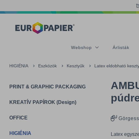
Table Of Content
sr.skip-to.main-content
sr.skip-to.table-of-contents
sr.skip-to.main-navigation
Webshop
Árlisták
HIGIÉNIA
Eszközök
Kesztyűk
Latex eldobható keszt
AMBUL
PRINT & GRAPHIC PACKAGING
púdr
KREATÍV PAPÍROK (Design)
OFFICE
Görgess
HIGIÉNIA
Latex egysze