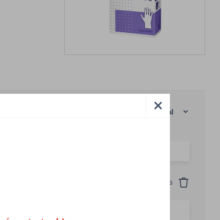
anként
|
Rácsos nézet
Visszaállítás