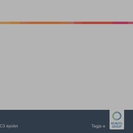
C3 épület
Tagja a