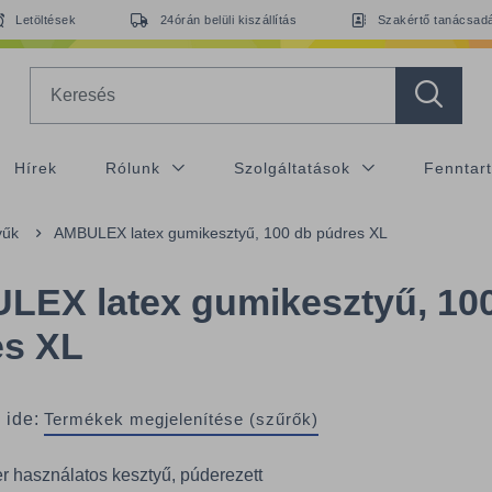
Letöltések
24órán belüli kiszállítás
Szakértő tanácsad
Search
Hírek
Rólunk
Szolgáltatások
Fenntar
yűk
AMBULEX latex gumikesztyű, 100 db púdres XL
EX latex gumikesztyű, 10
es XL
 ide:
Termékek megjelenítése (szűrők)
r használatos kesztyű, púderezett