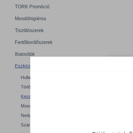
TORK Promóció
Mosdóhigiénia
Tisztítószerek
Fertőtlenítőszerek
Illatosítók
Eszközök
Összes ter
a lenti kat
Hulladékkezelés
Törlőkendők
Cikk k
Kesztyűk
Mosogatás
Nedves takarítás
Száraz takarítás