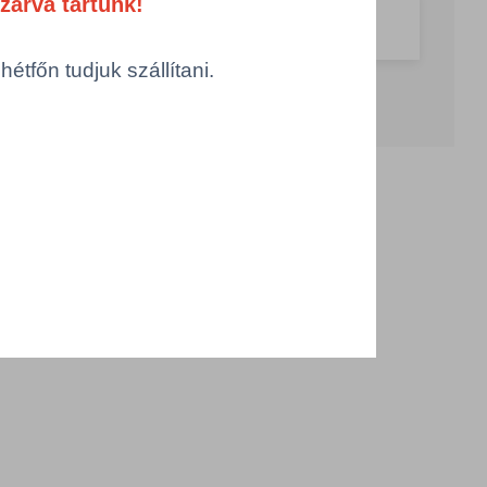
zárva tartunk!
g csökkentése
Számológép
Összeg növelése
tfőn tudjuk szállítani.