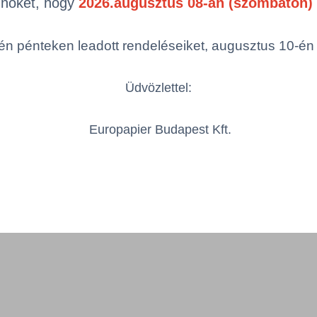
Önöket, hogy
2026.augusztus 08-án (szombaton) 
Össze
öbbszörös választás
n pénteken leadott rendeléseiket, augusztus 10-én hé
Üdvözlettel:
Europapier Budapest Kft.