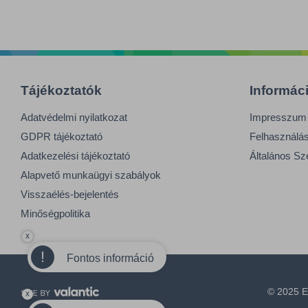
Tájékoztatók
Informác
Adatvédelmi nyilatkozat
Impresszum
GDPR tájékoztató
Felhasználási
Adatkezelési tájékoztató
Általános Sz
Alapvető munkaügyi szabályok
Visszaélés-bejelentés
Minőségpolitika
x
!
Fontos információ
© 2025 E
x