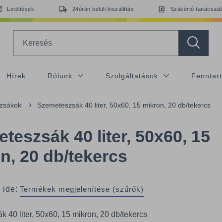
Letöltések
24órán belüli kiszállítás
Szakértő tanácsad
Search
Hírek
Rólunk
Szolgáltatások
Fenntar
 zsákok
Szemeteszsák 40 liter, 50x60, 15 mikron, 20 db/tekercs
teszsák 40 liter, 50x60, 15
n, 20 db/tekercs
 ide:
Termékek megjelenítése (szűrők)
 40 liter, 50x60, 15 mikron, 20 db/tekercs