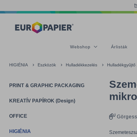
Table Of Content
sr.skip-to.main-content
sr.skip-to.table-of-contents
sr.skip-to.main-navigation
Webshop
Árlisták
HIGIÉNIA
Eszközök
Hulladékkezelés
Hulladékgyűjtő
Szeme
PRINT & GRAPHIC PACKAGING
mikro
KREATÍV PAPÍROK (Design)
OFFICE
Görgess
HIGIÉNIA
Szemeteszsák