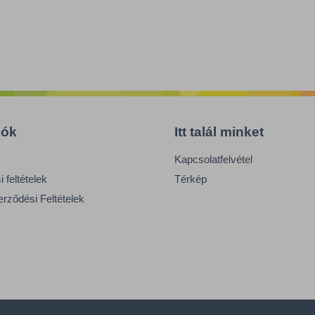
iók
Itt talál minket
Kapcsolatfelvétel
 feltételek
Térkép
erződési Feltételek