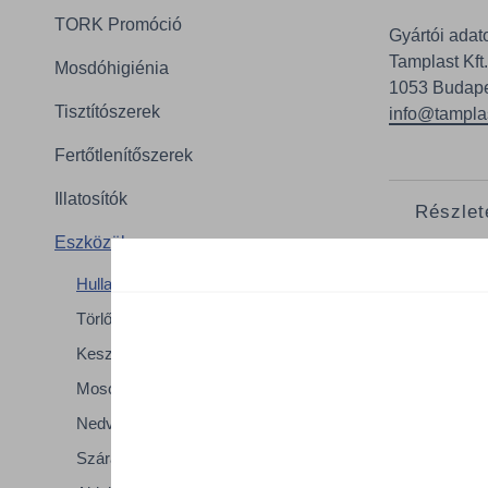
TORK Promóció
Gyártói adat
Tamplast Kft.
Mosdóhigiénia
1053 Budapes
Tisztítószerek
info@tampla
Fertőtlenítőszerek
Illatosítók
Részlet
Eszközök
A termék
Hulladékkezelés
Méret
Törlőkendők
Űrtart
Kesztyűk
Vasta
Mosogatás
Nedves takarítás
Száraz takarítás