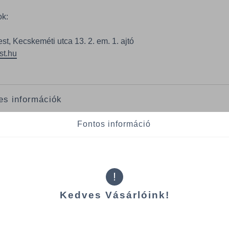
ok:
t, Kecskeméti utca 13. 2. em. 1. ajtó
st.hu
es információk
 jellemzői
Fontos információ
: 50x60 cm
Szín: Fekete
alom: 40 liter
Kiszerelés: 20 db/roll
gság: 15 mikron
!
Kedves Vásárlóink!