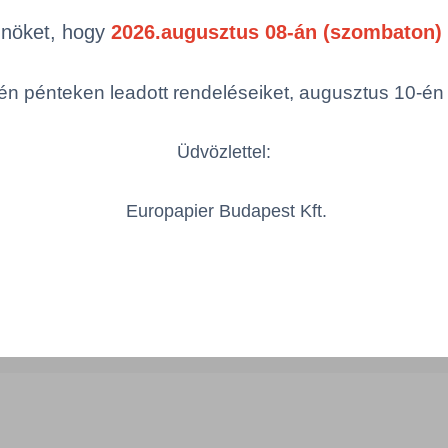
Termékek oldal
mék (a rendezéshez - SZŰRÉS - kattints
Önöket, hogy
2026.augusztus 08-án (szombaton) 
egóriákra)
n pénteken leadott rendeléseiket, augusztus 10-én hé
ám
Szélesség
Hosszúság
Üdvözlettel:
Europapier Budapest Kft.
X60X0.15B/20
500 mm
600 mm
Össze
öbbszörös választás