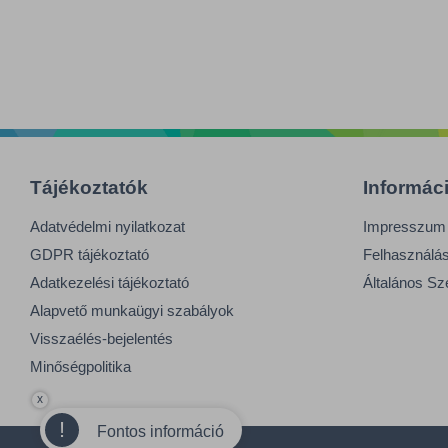
Tájékoztatók
Informác
Adatvédelmi nyilatkozat
Impresszum
GDPR tájékoztató
Felhasználási
Adatkezelési tájékoztató
Általános Sz
Alapvető munkaügyi szabályok
Visszaélés-bejelentés
Minőségpolitika
x
!
Fontos információ