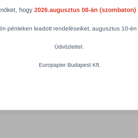
Termékek oldal
mék (a rendezéshez - SZŰRÉS - kattints
Önöket, hogy
2026.augusztus 08-án (szombaton) 
egóriákra)
n pénteken leadott rendeléseiket, augusztus 10-én hé
ám
Szélesség
Hosszúság
Üdvözlettel:
Europapier Budapest Kft.
X50X0.2B
500 mm
500 mm
Össze
öbbszörös választás