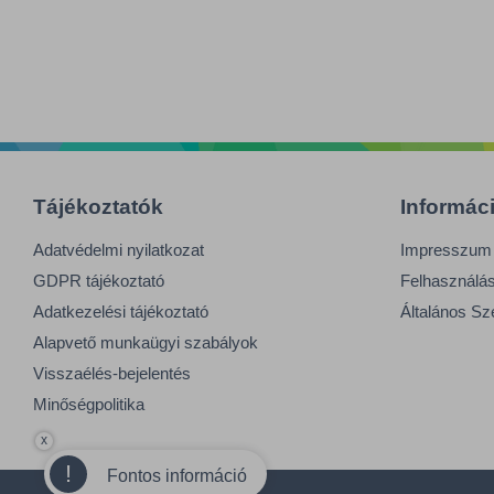
Tájékoztatók
Informác
Adatvédelmi nyilatkozat
Impresszum
GDPR tájékoztató
Felhasználási
Adatkezelési tájékoztató
Általános Sz
Alapvető munkaügyi szabályok
Visszaélés-bejelentés
Minőségpolitika
x
!
Fontos információ