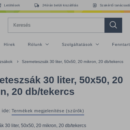
Letöltések
24órán belüli kiszállítás
Szakértő tanácsad
Search
Hírek
Rólunk
Szolgáltatások
Fenntar
 zsákok
Szemeteszsák 30 liter, 50x50, 20 mikron, 20 db/tekercs
teszsák 30 liter, 50x50, 20
n, 20 db/tekercs
 ide:
Termékek megjelenítése (szűrők)
 30 liter, 50x50, 20 mikron, 20 db/tekercs