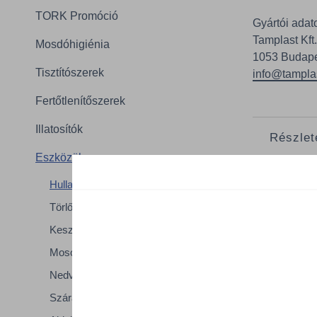
TORK Promóció
Gyártói adat
Tamplast Kft.
Mosdóhigiénia
1053 Budapes
Tisztítószerek
info@tampla
Fertőtlenítőszerek
Illatosítók
Részlet
Eszközök
A termék
Hulladékkezelés
Méret
Törlőkendők
Űrtart
Kesztyűk
Vasta
Mosogatás
Nedves takarítás
Száraz takarítás