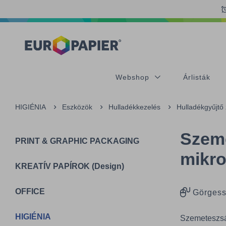
Table Of Content
sr.skip-to.main-content
sr.skip-to.table-of-contents
sr.skip-to.main-navigation
Webshop
Árlisták
HIGIÉNIA
Eszközök
Hulladékkezelés
Hulladékgyűjtő
Szeme
PRINT & GRAPHIC PACKAGING
mikro
KREATÍV PAPÍROK (Design)
OFFICE
Görgess
HIGIÉNIA
Szemeteszsák