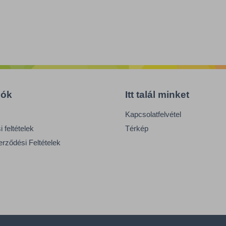
iók
Itt talál minket
Kapcsolatfelvétel
 feltételek
Térkép
erződési Feltételek