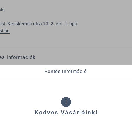
ok:
t, Kecskeméti utca 13. 2. em. 1. ajtó
st.hu
es információk
 jellemzői
Fontos információ
: 50x50 cm
Szín: Fekete
alom: 30 liter
Kiszerelés: 20 db/roll
gság: 20 mikron
!
Kedves Vásárlóink!