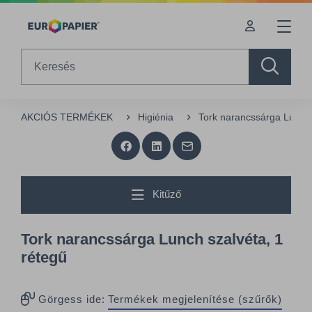
Table Of Content
sr.skip-to.main-content
sr.skip-to.table-of-contents
sr.skip-to.main-navigation
Search
AKCIÓS TERMÉKEK
Higiénia
Tork narancssárga Lunch 
Kitűző
Tork narancssárga Lunch szalvéta, 1
rétegű
Görgess ide:
Termékek megjelenítése (szűrők)