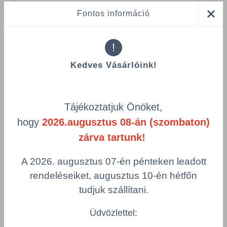
Fontos információ
!
Kedves Vásárlóink!
Összes termék (a rendezéshez - SZŰRÉS - kattints a lenti
kategóriákra)
Termékek oldalanként
Tájékoztatjuk Önöket,
product-
Visszaállítás
hogy
2026.augusztus 08-án (szombaton)
grid.filter.title.mobile
zárva tartunk!
Cikkszám
Szélesség
A 2026. augusztus 07-én pénteken leadott
Hosszúság
Szín
rendeléseiket, augusztus 10-én hétfőn
tudjuk szállítani.
Csomagolás
Üdvözlettel: