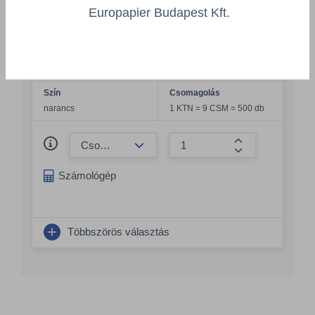
Tork narancssárga Lunch szalvéta, 1
Europapier Budapest Kft.
rétegű
TORK/470255PAK
Szélesség
Hosszúság
320 mm
330 mm
Szín
Csomagolás
narancs
1 KTN = 9 CSM = 500 db
Összeg csökkentése
Összeg növelés
Számológép
Többszörös választás