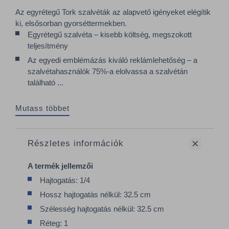
Az egyrétegű Tork szalvéták az alapvető igényeket elégítik
ki, elsősorban gyorséttermekben.
Egyrétegű szalvéta – kisebb költség, megszokott
teljesítmény
Az egyedi emblémázás kiváló reklámlehetőség – a
szalvétahasználók 75%-a elolvassa a szalvétán
található ...
Mutass többet
Részletes információk
A termék jellemzői
Hajtogatás: 1/4
Hossz hajtogatás nélkül: 32.5 cm
Szélesség hajtogatás nélkül: 32.5 cm
Réteg: 1