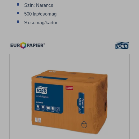
Szín: Narancs
500 lap/csomag
9 csomag/karton