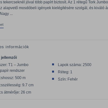
tekercseknél jóval több papírt biztosít. Az 1 rétegű Tork Jumbo
az alapvető mosdóbeli igények kielégítésére szolgál, és kiváló á
 Nagy ...
et
es információk
 jellemzői
zer: T1 – Jumbo
Lapok száma: 2500
tpapír rendszer
Réteg: 1
cshossz: 500 m
Szín: Fehér
csszélesség: 9.7 cm
cs átmérője: 26 cm