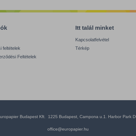
iók
Itt talál minket
Kapcsolatfelvétel
 feltételek
Térkép
erződési Feltételek
uropapier Budapest Kft. 1225 Budapest, Campona u.1. Harbor Park D
office@europapier.hu