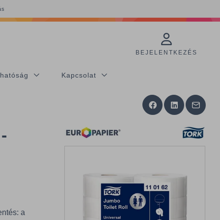
ás
BEJELENTKEZÉS
thatóság
Kapcsolat
-
ntés: a