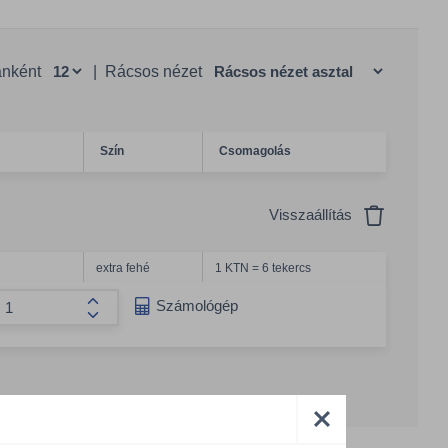
anként
|
Rácsos nézet
Szín
Csomagolás
Visszaállítás
extra fehé
1 KTN = 6 tekercs
g csökkentése
Számológép
Összeg növelése