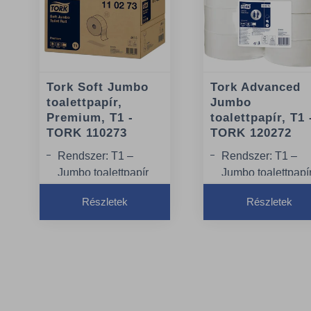
Tork Soft Jumbo
Tork Advanced
toalettpapír,
Jumbo
Premium, T1 -
toalettpapír, T1 
TORK 110273
TORK 120272
Rendszer: T1 –
Rendszer: T1 –
Jumbo toalettpapír
Jumbo toalettpapí
rendszer
rendszer
Részletek
Részletek
Tekercshossz: 360 m
Tekercshossz: 36
Tekercsszélesség:
Tekercsszélesség
9.7 cm
9.7 cm