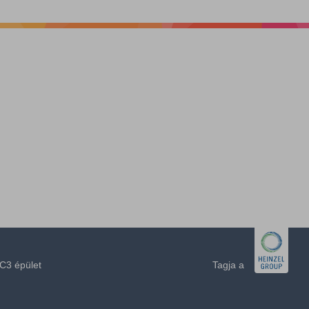
C3 épület
Tagja a