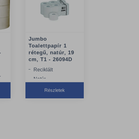
Jumbo
Toalettpapír 1
-
rétegű, natúr, 19
cm, T1 - 26094D
Reciklált
r
Natúr
1 réteg
Részletek
0 m
: