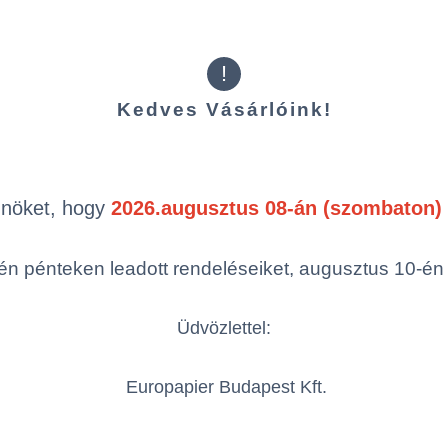
!
Kedves Vásárlóink!
Kiegészítő t
Önöket, hogy
2026.augusztus 08-án (szombaton) 
n pénteken leadott rendeléseiket, augusztus 10-én hé
Üdvözlettel:
Europapier Budapest Kft.
Tork Jumbo
toalettpapír-
adagoló, T1 -