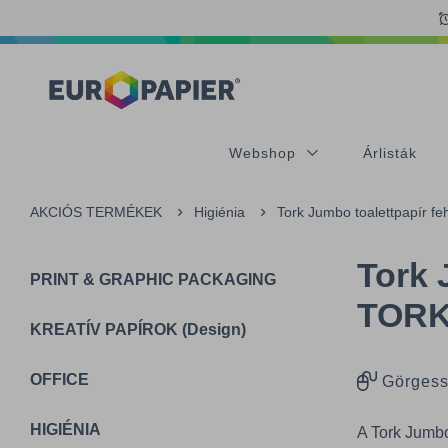
Table Of Content
Kiegészítő termékek
Az Önt érdeklő termékek
sr.skip-to.main-content
sr.skip-to.table-of-contents
sr.skip-to.main-navigation
Webshop
Árlisták
AKCIÓS TERMÉKEK
Higiénia
Tork Jumbo toalettpapír f
Tork 
PRINT & GRAPHIC PACKAGING
TORK
KREATÍV PAPÍROK (Design)
OFFICE
Görgess
HIGIÉNIA
A Tork Jumbo