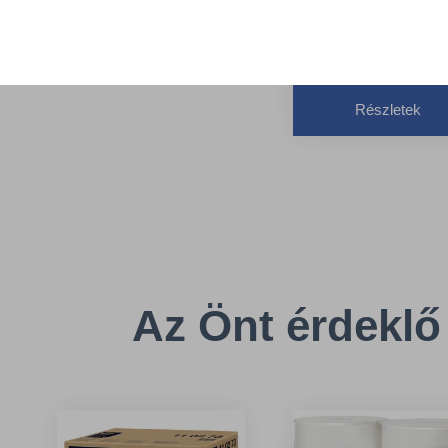
TORK 554000
Rendszer: T1 –
Jumbo toalettpapí
rendszer
Részletek
Magasság: 36 cm
Szélesség: 43.7 
Az Önt érdeklő