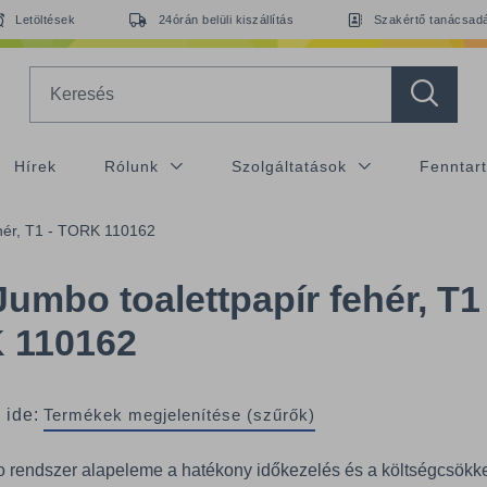
Letöltések
24órán belüli kiszállítás
Szakértő tanácsad
Search
Hírek
Rólunk
Szolgáltatások
Fenntar
ehér, T1 - TORK 110162
Jumbo toalettpapír fehér, T1 
 110162
 ide:
Termékek megjelenítése (szűrők)
 rendszer alapeleme a hatékony időkezelés és a költségcsökke