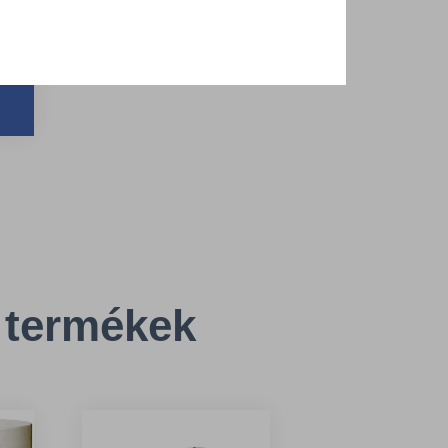
r
cm
 termékek