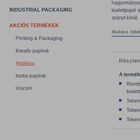
hagyományos 
INDUSTRIAL PACKAGING
toalettpapír 
arányt kínál.
AKCIÓS TERMÉKEK
Mutass több
Printing & Packaging
Kreatív papírok
Részlet
Higiénia
A termék
Irodai papírok
Rends
Viscom
toalet
Teker
Teker
Teker