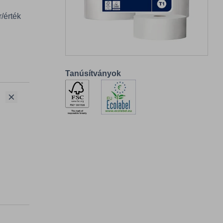
r/érték
Tanúsítványok