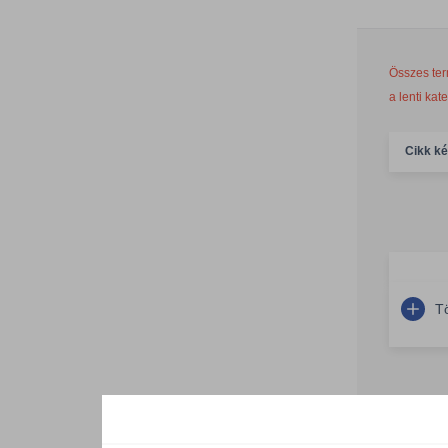
Összes ter
a lenti kat
Cikk k
T