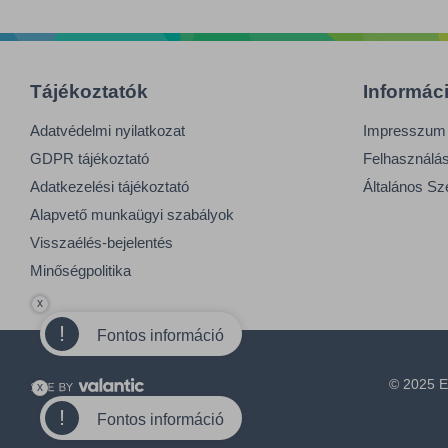
Tájékoztatók
Informác
Adatvédelmi nyilatkozat
Impresszum
GDPR tájékoztató
Felhasználási
Adatkezelési tájékoztató
Általános Sz
Alapvető munkaügyi szabályok
Visszaélés-bejelentés
Minőségpolitika
x
!
Fontos információ
© 2025 E
x
!
Fontos információ