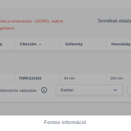
Termékek oldal
mék (a rendezéshez - SZŰRÉS - kattints
egóriákra)
ép
Cikkszám
Szélesség
Hosszúság
TORK/110162
94 mm
200 mm
Össze
öbbszörös választás
Fontos információ