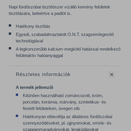
Napi fürdőszobai tisztítószer vízálló kemény felületek
tisztítására, beleértve a padlót is.
Hatékony tisztítás
Egyedi, szabadalmaztatott O.N.T. szagsemlegesítő
technológiával
A legkorszerűbb kalcium-megkötő hatással rendelkező
felületaktív hatóanyaggal
Részletes információk
A termék jellemzői
Kitűnően használható zománcozott, króm,
porcelán, kerámia, márvány, szintetikus- és
festett felületeken, üvegen stb
Hatékonyan eltávolítja az általános fürdőszobai
szennyeződéseket, pl. ujjnyomokat, smink- és
szappanmaradványokat, lerakódásokat