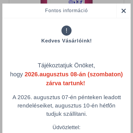
Fontos információ
!
Kedves Vásárlóink!
Összes termék (a rendezéshez - SZŰRÉS - kattints a lenti
kategóriákra)
Tájékoztatjuk Önöket,
Termékek oldalanként
hogy
2026.augusztus 08-án (szombaton)
zárva tartunk!
product-
Visszaállítás
grid.filter.title.mobile
A 2026. augusztus 07-én pénteken leadott
Cikkszám
Szélesség
rendeléseiket, augusztus 10-én hétfőn
tudjuk szállítani.
Hosszúság
Csomagolás
Üdvözlettel: