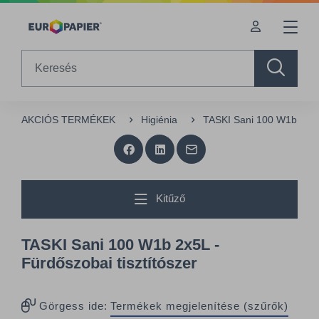
Table Of Content
sr.skip-to.main-content
sr.skip-to.table-of-contents
sr.skip-to.main-navigation
Search
AKCIÓS TERMÉKEK
Higiénia
TASKI Sani 100 W1b 2x5L 
Kitűző
TASKI Sani 100 W1b 2x5L -
Fürdőszobai tisztítószer
Görgess ide:
Termékek megjelenítése (szűrők)