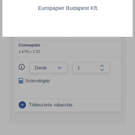
TASKI Sani 100 W1b 2x5L - Fürdőszobai
Europapier Budapest Kft.
tisztítószer
DIV/7512814/PC
Szélesség
Hosszúság
135 mm
185 mm
Csomagolás
1 KTN = 2 ST
Összeg csökkentése
Összeg növelés
Számológép
Többszörös választás