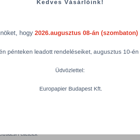
Kedves Vásárlóink!
k Önöket a cégünknél történt változásról.
ezetőségi változás.pdf
Önöket, hogy
2026.augusztus 08-án (szombaton) 
agement change.pdf
n pénteken leadott rendeléseiket, augusztus 10-én hé
Üdvözlettel:
Europapier Budapest Kft.
iók
Itt talál minket
Kapcsolatfelvétel
 feltételek
Térkép
erződési Feltételek