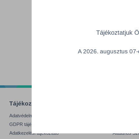
Az alábbiakban tájékoztatju
Europapier Budapest Kft- v
Tájékoztatjuk 
Europapier Budapest- Man
A 2026. augusztus 07-é
Tájékoztatók
Informác
Adatvédelmi nyilatkozat
Impresszum
GDPR tájékoztató
Felhasználási
Adatkezelési tájékoztató
Általános Sz