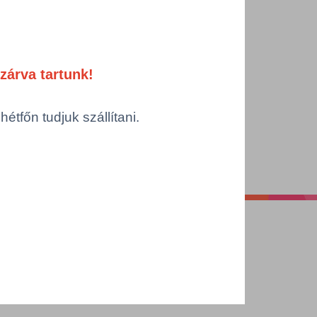
zárva tartunk!
tfőn tudjuk szállítani.