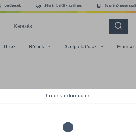
Letöltések
24órán belüli kiszállítás
Szakértő tanácsad
Search
Hírek
Rólunk
Szolgáltatások
Fenntar
Fontos információ
r Budapest Kft. - ve
!