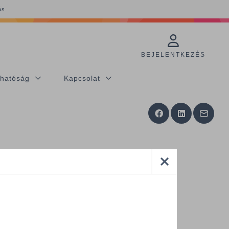
ás
BEJELENTKEZÉS
thatóság
Kapcsolat
zetőségi