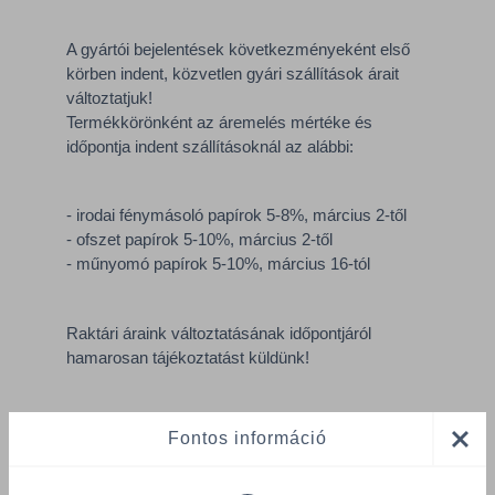
A gyártói bejelentések következményeként első
körben indent, közvetlen gyári szállítások árait
változtatjuk!
Termékkörönként az áremelés mértéke és
időpontja indent szállításoknál az alábbi:
- irodai fénymásoló papírok 5-8%, március 2-től
- ofszet papírok 5-10%, március 2-től
- műnyomó papírok 5-10%, március 16-tól
Raktári áraink változtatásának időpontjáról
hamarosan tájékoztatást küldünk!
Kollégáink a konkrét árakkal kapcsolatosan
Fontos információ
keresni fogják Önöket.