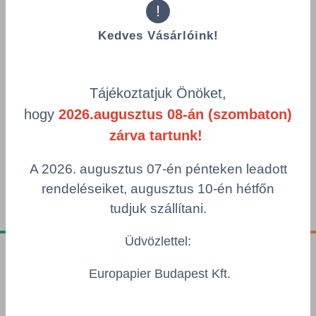
!
Továbbra is széles termékválasztékkal, stabil
nemzetközi háttérrel és rugalmas logisztikai
Kedves Vásárlóink!
szolgáltatásainkkal állunk rendelkezésükre.
Üdvözlettel:
Tájékoztatjuk Önöket,
Kócsó Tamás
hogy
2026.augusztus 08-án (szombaton)
ügyvezető
zárva tartunk!
A 2026. augusztus 07-én pénteken leadott
Tájékoztató letöltése
rendeléseiket, augusztus 10-én hétfőn
tudjuk szállítani.
Üdvözlettel:
Tájékoztatók
Europapier Budapest Kft.
Adatvédelmi nyilatkozat