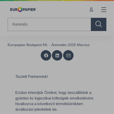
Table Of Content
sr.skip-to.main-content
sr.skip-to.table-of-contents
sr.skip-to.main-navigation
Search
Europapier Budapest Kft. - Áremelés 2026 Március
Tisztelt Partnereink!
Ezúton értesítjük Önöket, hogy beszállítóink a
gyártási és logisztikai költségeik emelkedésére
hivatkozva a következő termékkörökben
árváltozást jelentettek be.