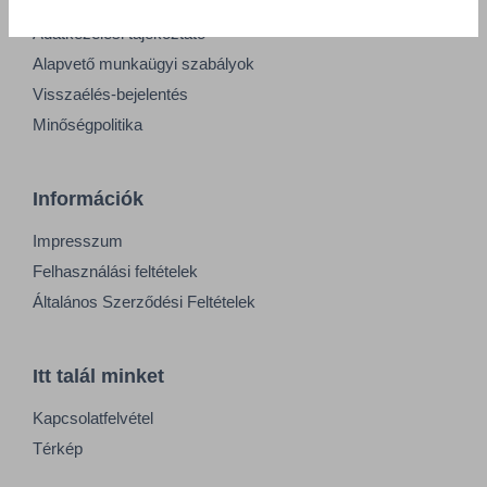
GDPR tájékoztató
Adatkezelési tájékoztató
Alapvető munkaügyi szabályok
Visszaélés-bejelentés
Minőségpolitika
Információk
Impresszum
Felhasználási feltételek
Általános Szerződési Feltételek
Itt talál minket
Kapcsolatfelvétel
Térkép