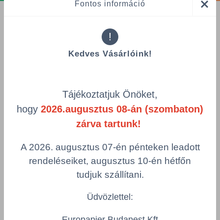
Fontos információ
Tájékoztatók
!
Adatvédelmi nyilatkozat
Kedves Vásárlóink!
GDPR tájékoztató
Adatkezelési tájékoztató
Alapvető munkaügyi szabályok
Tájékoztatjuk Önöket,
Visszaélés-bejelentés
hogy
2026.augusztus 08-án (szombaton)
Minőségpolitika
zárva tartunk!
A 2026. augusztus 07-én pénteken leadott
Információk
rendeléseiket, augusztus 10-én hétfőn
Impresszum
tudjuk szállítani.
Felhasználási feltételek
Általános Szerződési Feltételek
Üdvözlettel:
Europapier Budapest Kft.