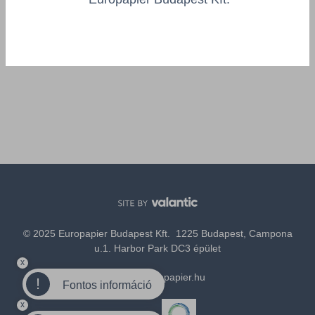
Itt talál minket
Kapcsolatfelvétel
Térkép
© 2025 Europapier Budapest Kft. 1225 Budapest, Campona
u.1. Harbor Park DC3 épület
x
office@europapier.hu
!
Fontos információ
x