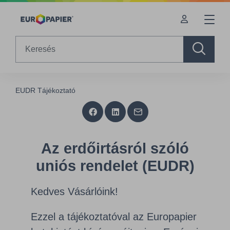
Table Of Content
Az erdőirtásról szóló uniós rendelet (EUDR)
sr.skip-to.main-content
sr.skip-to.table-of-contents
sr.skip-to.main-navigation
Search
EUDR Tájékoztató
Az erdőirtásról szóló
uniós rendelet (EUDR)
Kedves Vásárlóink!
Ezzel a tájékoztatóval az Europapier