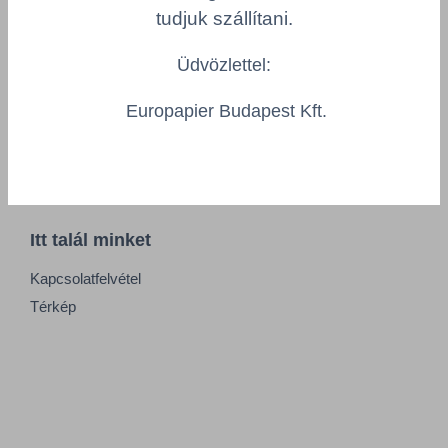
Minőségpolitika
tudjuk szállítani.
Üdvözlettel:
Információk
Europapier Budapest Kft.
Impresszum
Felhasználási feltételek
Általános Szerződési Feltételek
Itt talál minket
Kapcsolatfelvétel
Térkép