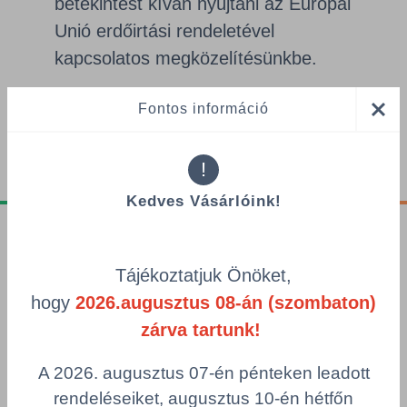
betekintést kíván nyújtani az Európai
Unió erdőirtási rendeletével
kapcsolatos megközelítésünkbe.
Fontos információ
Tájékoztató letöltése
!
Kedves Vásárlóink!
Tájékoztatók
Tájékoztatjuk Önöket,
Adatvédelmi nyilatkozat
hogy
2026.augusztus 08-án (szombaton)
GDPR tájékoztató
zárva tartunk!
Adatkezelési tájékoztató
Alapvető munkaügyi szabályok
A 2026. augusztus 07-én pénteken leadott
Visszaélés-bejelentés
rendeléseiket, augusztus 10-én hétfőn