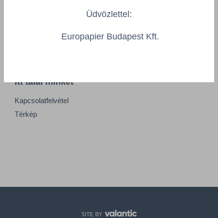
Információk
Üdvözlettel:
Impresszum
Felhasználási feltételek
Europapier Budapest Kft.
Általános Szerződési Feltételek
Itt talál minket
Kapcsolatfelvétel
Térkép