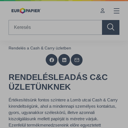
Table Of Content
RENDELÉSLEADÁS C&C ÜZLETÜNKNEK
sr.skip-to.main-content
sr.skip-to.table-of-contents
sr.skip-to.main-navigation
Search
Rendelés a Cash & Carry üzletben
RENDELÉSLEADÁS C&C
ÜZLETÜNKNEK
Értékesítésünk fontos színtere a Lomb utcai Cash & Carry
kirendeltségünk, ahol a mindennapi személyes kontaktus,
gyors, ugyanakkor széleskörű, illetve azonnali
kiszolgálásunk mellett papírját is méretre várjuk.
Ezenfelül termékmenedzsereink előre egyeztetett