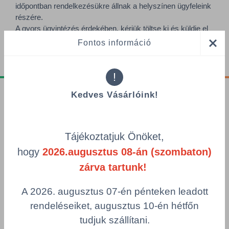
időpontban rendelkezésükre állnak a helyszínen ügyfeleink
részére.
A gyors ügyintézés érdekében, kérjük töltse ki és küldje el
rendelését!
Fontos információ
!
Kedves Vásárlóink!
Tájékoztatók
Adatvédelmi nyilatkozat
Tájékoztatjuk Önöket,
GDPR tájékoztató
hogy
2026.augusztus 08-án (szombaton)
Adatkezelési tájékoztató
zárva tartunk!
Alapvető munkaügyi szabályok
Visszaélés-bejelentés
A 2026. augusztus 07-én pénteken leadott
Minőségpolitika
rendeléseiket, augusztus 10-én hétfőn
tudjuk szállítani.