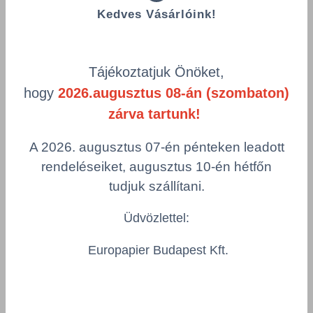
Kedves Vásárlóink!
Visszaélés-bejelentés
Minőségpolitika
Tájékoztatjuk Önöket,
Információk
hogy
2026.augusztus 08-án (szombaton)
zárva tartunk!
Impresszum
Felhasználási feltételek
A 2026. augusztus 07-én pénteken leadott
Általános Szerződési Feltételek
rendeléseiket, augusztus 10-én hétfőn
tudjuk szállítani.
Itt talál minket
Üdvözlettel:
Kapcsolatfelvétel
Térkép
Europapier Budapest Kft.