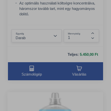
Az optimális használati költségre koncentrálva,
háromszor tovább tart, mint egy hagyományos
öblítő.
200 mosáshoz elegendő kannánként, ami
1000 kg ruhának felel meg.
Összeg csökkentése
A Horeca szektor számára kifejlesztett
Egység
Mennyiség
formula, különösen a szállodák és ápolási
Összeg nö
otthonok számára.
Teljes:
5.450,00 Ft
Számológép
Vásárlás