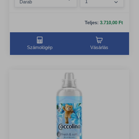
Összeg nö
Teljes:
3.710,00 Ft
Számológép
Vásárlás