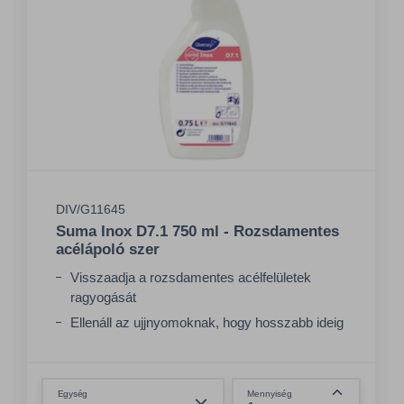
DIV/G11645
Suma Inox D7.1 750 ml - Rozsdamentes
acélápoló szer
Visszaadja a rozsdamentes acélfelületek
ragyogását
Ellenáll az ujjnyomoknak, hogy hosszabb ideig
megőrizze az éppen frissen fényesített külsőt
Eltávolítja a foltokat és ujjnyomokat a felületről
Összeg csökkentése
Egység
Mennyiség