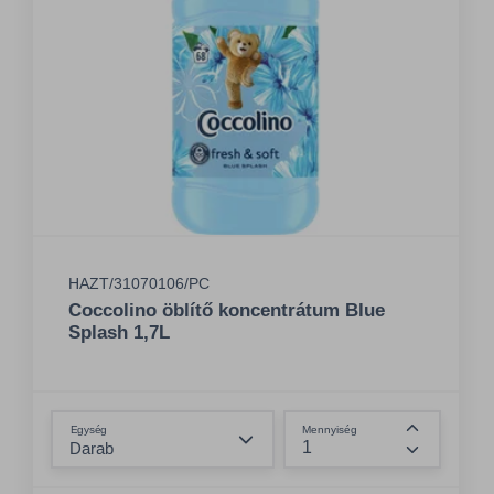
HAZT/31070106/PC
Coccolino öblítő koncentrátum Blue
Splash 1,7L
Összeg csökkentése
Egység
Mennyiség
Összeg nö