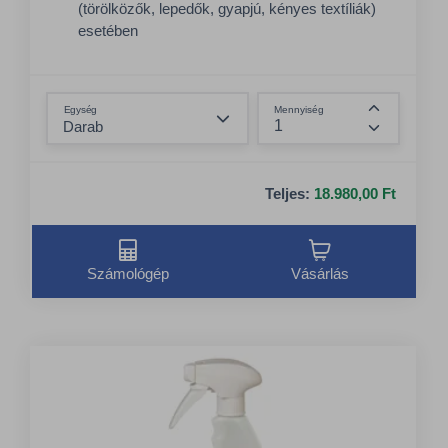
(törölközők, lepedők, gyapjú, kényes textíliák)
esetében
Megelőzi a műszálas anyagok elektrosztatikus
feltöltődését
Összeg csökkentése
Hosszan tartó, kellemes illatot biztosít
Egység
Mennyiség
Összeg nö
Teljes:
18.980,00 Ft
Számológép
Vásárlás