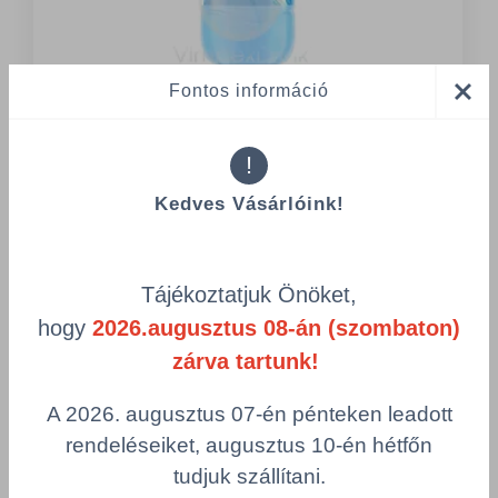
Fontos információ
HAZT/31070092/PC
Coccolino öblítő koncentrátum Blue
!
Splash 975 ml
Kedves Vásárlóink!
Összeg csökkentése
Egység
Mennyiség
Tájékoztatjuk Önöket,
Összeg nö
hogy
2026.augusztus 08-án (szombaton)
zárva tartunk!
Teljes:
1.030,00 Ft
A 2026. augusztus 07-én pénteken leadott
rendeléseiket, augusztus 10-én hétfőn
Számológép
Vásárlás
tudjuk szállítani.