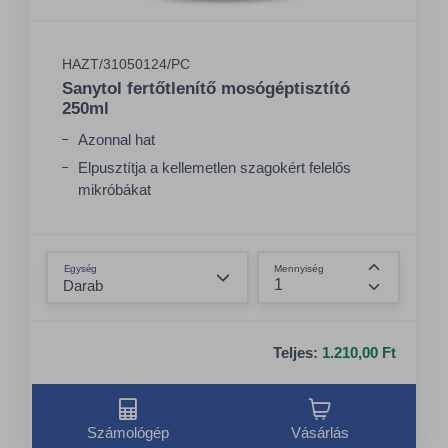
HAZT/31050124/PC
Sanytol fertőtlenítő mosógéptisztító
250ml
Azonnal hat
Elpusztítja a kellemetlen szagokért felelős
mikróbákat
Meghosszabbítja a mosógép élettartamát
Összeg csökkentése
Egység
Mennyiség
Összeg nö
Teljes:
1.210,00 Ft
Számológép
Vásárlás