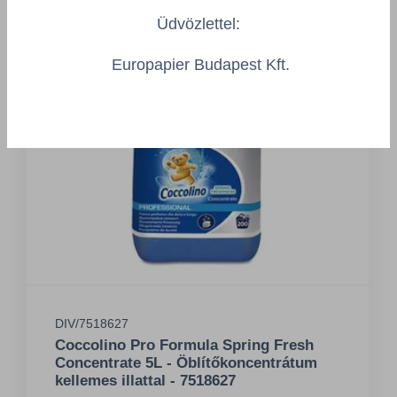
Üdvözlettel:
Europapier Budapest Kft.
DIV/7518627
Coccolino Pro Formula Spring Fresh
Concentrate 5L - Öblítőkoncentrátum
kellemes illattal - 7518627