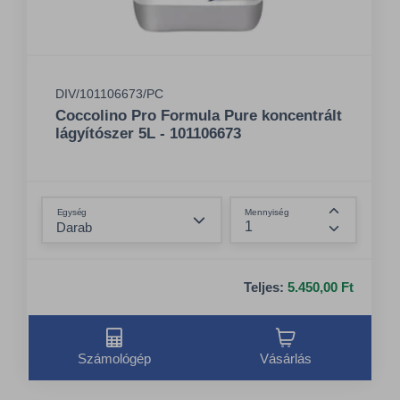
DIV/101106673/PC
Coccolino Pro Formula Pure koncentrált
lágyítószer 5L - 101106673
Összeg csökkentése
Egység
Mennyiség
Összeg nö
Teljes:
5.450,00 Ft
Számológép
Vásárlás