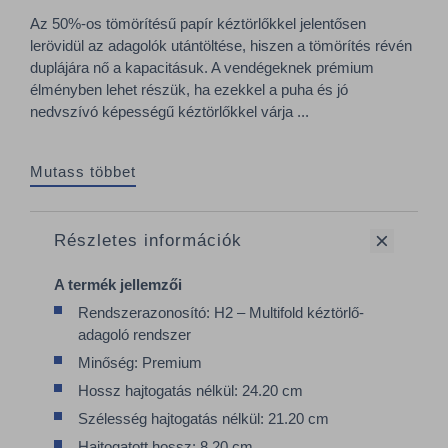
Az 50%-os tömörítésű papír kéztörlőkkel jelentősen
lerövidül az adagolók utántöltése, hiszen a tömörítés révén
duplájára nő a kapacitásuk. A vendégeknek prémium
élményben lehet részük, ha ezekkel a puha és jó
nedvszívó képességű kéztörlőkkel várja ...
Mutass többet
Részletes információk
A termék jellemzői
Rendszerazonosító: H2 – Multifold kéztörlő-
adagoló rendszer
Minőség: Premium
Hossz hajtogatás nélkül: 24.20 cm
Szélesség hajtogatás nélkül: 21.20 cm
Hajtogatott hossz: 8.20 cm