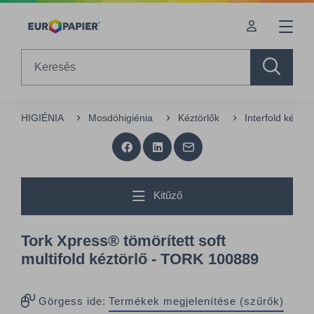
Table Of Content
sr.skip-to.main-content
sr.skip-to.table-of-contents
sr.skip-to.main-navigation
Search
HIGIÉNIA
Mosdóhigiénia
Kéztörlők
Interfold kéztö
Kitűző
Tork Xpress® tömörített soft
multifold kéztörlő - TORK 100889
Görgess ide:
Termékek megjelenítése (szűrők)