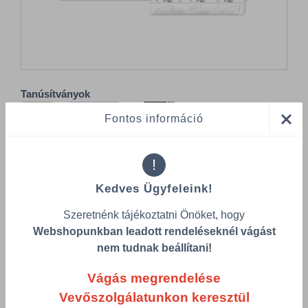
Tanúsítványok
Fontos információ
!
Kedves Ügyfeleink!
Összes termék (a rendezéshez - SZŰRÉS - kattints a lenti
Szeretnénk tájékoztatni Önöket, hogy
kategóriákra)
Webshopunkban leadott rendeléseknél vágást
Termékek oldalanként
nem tudnak beállítani!
product-
Visszaállítás
Vágás megrendelése
grid.filter.title.mobile
Vevőszolgálatunkon keresztül