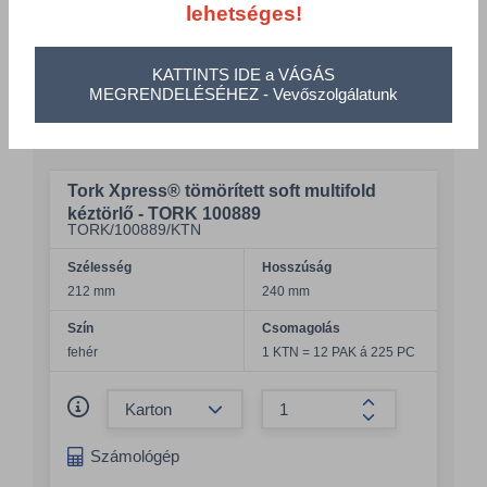
lehetséges!
Cikkszám
Szélesség
Hosszúság
Szín
KATTINTS IDE a VÁGÁS
MEGRENDELÉSÉHEZ - Vevőszolgálatunk
Csomagolás
Tork Xpress® tömörített soft multifold
kéztörlő - TORK 100889
TORK/100889/KTN
Szélesség
Hosszúság
212 mm
240 mm
Szín
Csomagolás
fehér
1 KTN = 12 PAK á 225 PC
Összeg csökkentése
Összeg növelés
Számológép