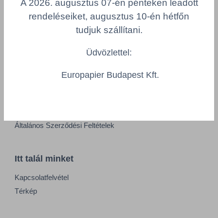
A 2026. augusztus 07-én pénteken leadott
Adatkezelési tájékoztató
rendeléseiket, augusztus 10-én hétfőn
Alapvető munkaügyi szabályok
tudjuk szállítani.
Visszaélés-bejelentés
Minőségpolitika
Üdvözlettel:
Europapier Budapest Kft.
Információk
Impresszum
Felhasználási feltételek
Általános Szerződési Feltételek
Itt talál minket
Kapcsolatfelvétel
Térkép