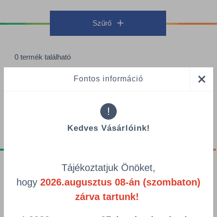
Szűrő
0 termék található
Termékek oldalanként
Fontos információ
Rendezés
!
Kedves Vásárlóink!
Tájékoztatjuk Önöket,
Tájékoztatók
hogy
2026.augusztus 08-án (szombaton)
Adatvédelmi nyilatkozat
zárva tartunk!
GDPR tájékoztató