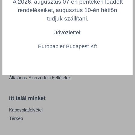
A 2026. augusztus 07-én pénteken leadott
Adatkezelési tájékoztató
rendeléseiket, augusztus 10-én hétfőn
Alapvető munkaügyi szabályok
tudjuk szállítani.
Visszaélés-bejelentés
Minőségpolitika
Üdvözlettel:
Europapier Budapest Kft.
Információk
Impresszum
Felhasználási feltételek
Általános Szerződési Feltételek
Itt talál minket
Kapcsolatfelvétel
Térkép