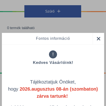
Szűrő
0 termék található
Termékek oldalanként
Fontos információ
Rendezés
!
Kedves Vásárlóink!
Tájékoztatjuk Önöket,
Tájékoztatók
hogy
2026.augusztus 08-án (szombaton)
Adatvédelmi nyilatkozat
zárva tartunk!
GDPR tájékoztató