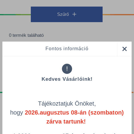
Szűrő
0 termék található
Termékek oldalanként
Fontos információ
Rendezés
!
Kedves Vásárlóink!
Tájékoztatjuk Önöket,
Tájékoztatók
hogy
2026.augusztus 08-án (szombaton)
Adatvédelmi nyilatkozat
zárva tartunk!
GDPR tájékoztató