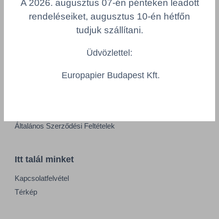
A 2026. augusztus 07-én pénteken leadott
Adatkezelési tájékoztató
rendeléseiket, augusztus 10-én hétfőn
Alapvető munkaügyi szabályok
tudjuk szállítani.
Visszaélés-bejelentés
Minőségpolitika
Üdvözlettel:
Europapier Budapest Kft.
Információk
Impresszum
Felhasználási feltételek
Általános Szerződési Feltételek
Itt talál minket
Kapcsolatfelvétel
Térkép