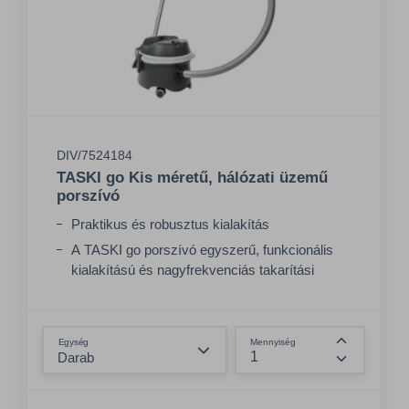
DIV/7524184
TASKI go Kis méretű, hálózati üzemű
porszívó
Praktikus és robusztus kialakítás
A TASKI go porszívó egyszerű, funkcionális
kialakítású és nagyfrekvenciás takarítási
feladatokra tervezték
A felhasznált alkatrészek számának
Összeg csökkentése
racionalizálásával a TASKI go kiváló
Egység
Mennyiség
megbízhatósággal rendelkezik
Összeg nö