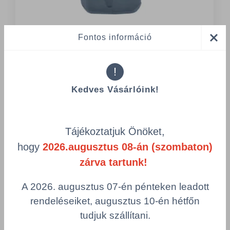
Fontos információ
DIV/7524166/PC
TASKI IntelliPower - Lítium-ion
!
akkumulátor 1db - 36V / 6Ah -
Akkumulátor háti- és állóporszívóhoz
Kedves Vásárlóink!
Összeg csökkentése
Tájékoztatjuk Önöket,
Egység
Mennyiség
Összeg nö
hogy
2026.augusztus 08-án (szombaton)
zárva tartunk!
Teljes:
227.250,00 Ft
A 2026. augusztus 07-én pénteken leadott
rendeléseiket, augusztus 10-én hétfőn
Számológép
Vásárlás
tudjuk szállítani.