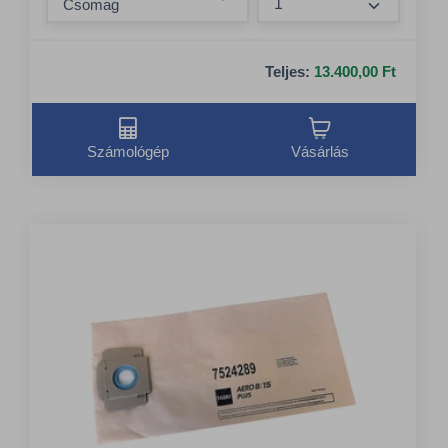
Összeg nö
Teljes:
13.400,00 Ft
Számológép
Vásárlás