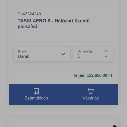
DIV/7524249
TASKI AERO 8 - Hálózati üzemű
porszívó
Összeg csökkentése
Egység
Mennyiség
Összeg nö
Teljes:
122.650,00 Ft
Számológép
Vásárlás