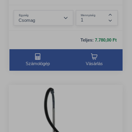
Összeg csökkentése
Egység
Mennyiség
Összeg nö
Teljes:
7.780,00 Ft
Számológép
Vásárlás