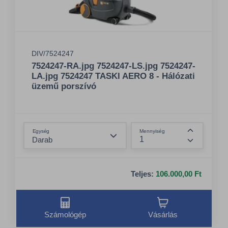
DIV/7524247
7524247-RA.jpg 7524247-LS.jpg 7524247-
LA.jpg 7524247 TASKI AERO 8 - Hálózati
üzemű porszívó
Összeg csökkentése
Egység
Mennyiség
Összeg nö
Teljes:
106.000,00 Ft
Számológép
Vásárlás