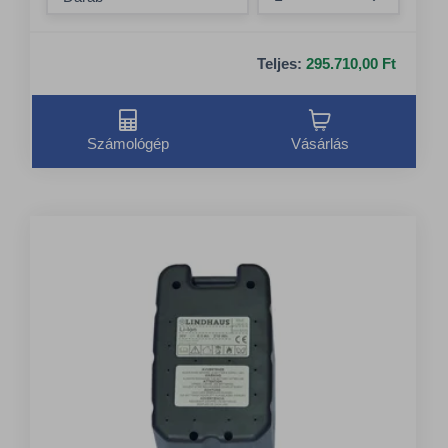
Összeg nö
Teljes:
295.710,00 Ft
Számológép
Vásárlás