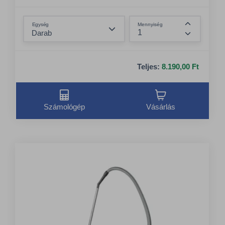
Összeg csökkentése
Egység
Mennyiség
Összeg nö
Teljes:
8.190,00 Ft
Számológép
Vásárlás