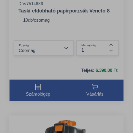
DIV/7514886
Taski eldobható papírporzsák Veneto 8
10db/csomag
Összeg csökkentése
Egység
Mennyiség
Összeg nö
Teljes:
6.390,00 Ft
Számológép
Vásárlás