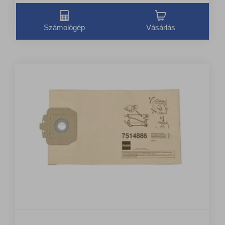
Számológép
Vásárlás