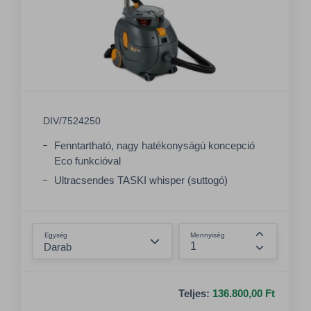
DIV/7524250
Fenntartható, nagy hatékonyságú koncepció
Eco funkcióval
Ultracsendes TASKI whisper (suttogó)
technológia
A legjobb működési gyakorlat szerint tervezték
Összeg csökkentése
és tesztelték
Egység
Mennyiség
Összeg nö
Teljes:
136.800,00 Ft