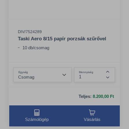
DIV/7524289
Taski Aero 8/15 papír porzsák szűrővel
10 db/csomag
Összeg csökkentése
Egység
Mennyiség
Összeg nö
Teljes:
8.200,00 Ft
Számológép
Vásárlás