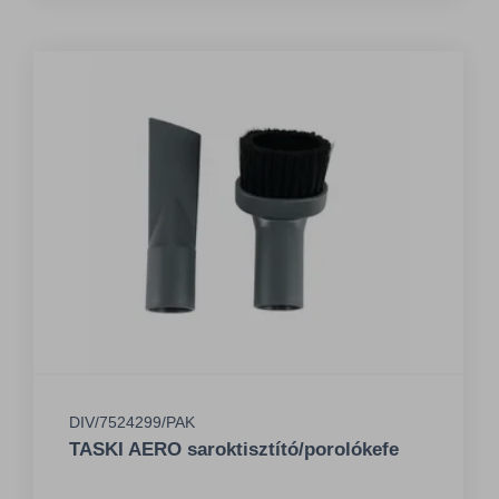
DIV/7524299/PAK
TASKI AERO saroktisztító/porolókefe