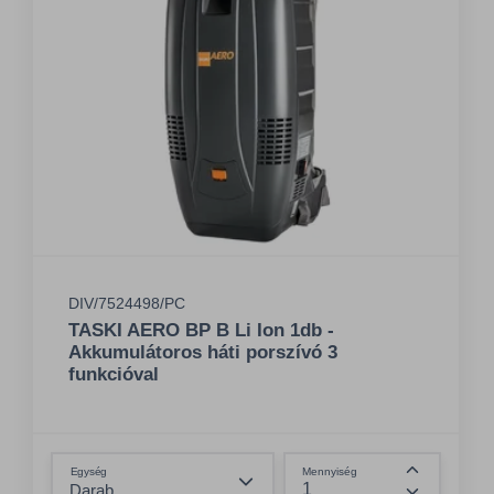
DIV/7524498/PC
TASKI AERO BP B Li Ion 1db -
Akkumulátoros háti porszívó 3
funkcióval
Összeg csökkentése
Egység
Mennyiség