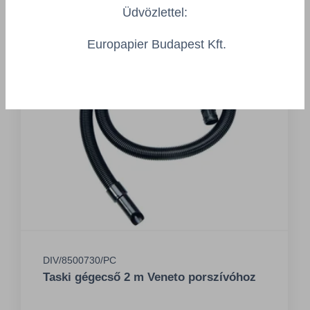
Üdvözlettel:
Europapier Budapest Kft.
DIV/8500730/PC
Taski gégecső 2 m Veneto porszívóhoz